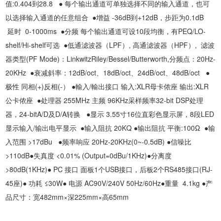
值:0.404到28.8 ● 每个输出通道可单独选择不同的输入通道，也可
以选择输入通道的任意组合 ●增益 -36dB到+12dB，步距为0.1dB
延时 0-1000ms ●分频 每个输出通道可设10段均衡，有PEQ/LO-
shelf/Hi-shelf可选 ●低通滤波器（LPF）, 高通滤波器（HPF）, 滤波
器类型(PF Mode)：LinkwitzRiley/Bessel/Butterworth,分频点：20Hz-
20KHz ●衰减斜率：12dB/oct、18dB/oct、24dB/oct、48dB/oct ●
极性 同相(+)反相(-） ●輸入/輸出接口 输入:XLR母卡侬座 输出:XLR
公卡侬座 ●处理器 255MHz 主频 96KHz采样频率32-bit DSP处理
器，24-bitA/D及D/A转换 ●显示 3.55寸16位直彩色显示屏，8段LED
显示输入/输出电平显示 ●输入阻抗 20KQ ●输出阻抗 平衡:100Ω ●输
入范围 >17dBu ●频率响应 20Hz-20KHz(0~-0.5dB) ●信噪比
>110dB●失真度 <0.01% (Output=0dBu/1KHz)●分离度
>80dB(1KHz)● PC 接口 面板1个USB接口，后板2个RS485接口(RJ-
45座)● 功耗 ≤30W● 电源 AC90V/240V 50Hz/60Hz●重量 4.1kg ●产
品尺寸：宽482mm×深225mm×高65mm