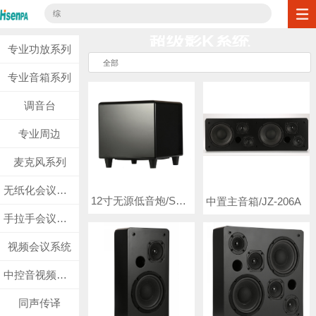
综
超级影K系统
专业功放系列
全部
专业音箱系列
调音台
专业周边
麦克风系列
无纸化会议系统
12寸无源低音炮/SUB12S
中置主音箱/JZ-206A
手拉手会议系统
视频会议系统
中控音视频矩阵系列
同声传译