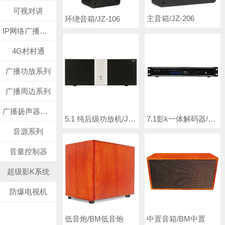
可视对讲
主音箱/JZ-206
环绕音箱/JZ-106
IP网络广播系列
4G村村通
广播功放系列
广播周边系列
广播扬声器系列
5.1 纯后级功放机/JZ-628
7.1影k一体解码器/JZ-710S
音源系列
音量控制器
超级影K系统
防爆电视机
中置音箱/BM中置
低音炮/BM低音炮